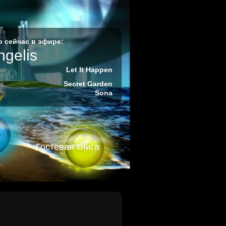
 сейчас в эфире:
ngelis
Let It Happen
:
Secret Garden
Sona
Гостевая книга