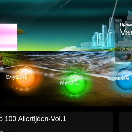
Прямо
M
Va
Далее
Слушать
Заказы
Музыка
100 Allertijden-Vol.1