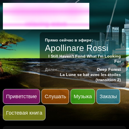
Radio-M
relaxing wave
Прямо сейчас в эфире:
Apollinare Rossi
I Still Haven't Fond What I'm Looking
For
Далее:
Deep Forest
La Lune se bat avec les étoiles
(transition 2)
Приветствие
Слушать
Музыка
Заказы
Гостевая книга