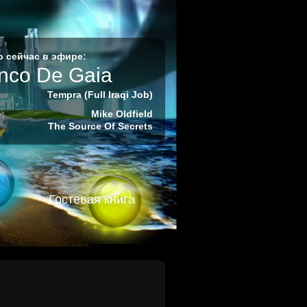
 сейчас в эфире:
nco De Gaia
Tempra (Full Iraqi Job)
:
Mike Oldfield
The Source Of Secrets
Гостевая книга