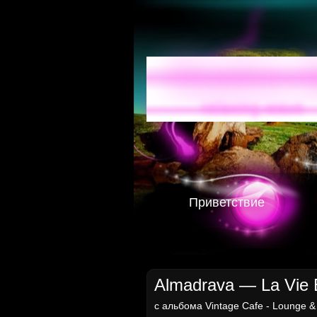
Radio-
relaxing wave
Приветствие
Almadrava — La Vie E
с альбома
Vintage Cafe - Lounge &