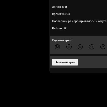
Дорожка: 0
Время: 03:53
Последний раз проигрывалось: 9 август
Рейтинг: 0
Оцените трек:
😠
🙁
😐
🙂
😍
Заказать трек