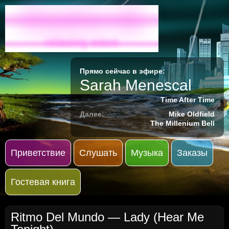
Radio-M
relaxing wave
Прямо сейчас в эфире:
Sarah Menescal
Time After Time
Далее:
Mike Oldfield
The Millenium Bell
Приветствие
Слушать
Музыка
Заказы
Гостевая книга
Ritmo Del Mundo — Lady (Hear Me