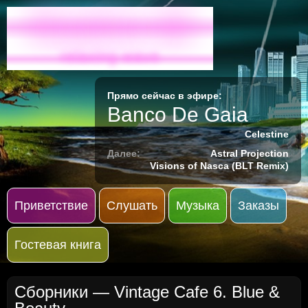
Radio-M
relaxing wave
Прямо сейчас в эфире:
Banco De Gaia
Celestine
Далее:
Astral Projection
Visions of Nasca (BLT Remix)
Приветствие
Слушать
Музыка
Заказы
Гостевая книга
Сборники
— Vintage Cafe 6. Blue &