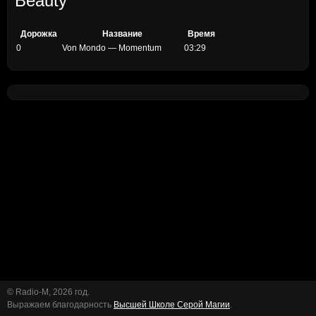
Beauty
Дорожка
Название
Время
0
Von Mondo — Momentum
03:29
© Radio-M, 2026 год.
Выражаем благодарность
Высшей Школе Серой Магии
.