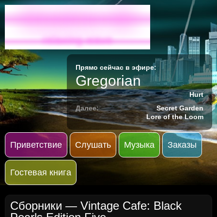
Radio-M
relaxing wave
Прямо сейчас в эфире:
Gregorian
Hurt
Далее:
Secret Garden
Lore of the Loom
Приветствие
Слушать
Музыка
Заказы
Гостевая книга
Сборники
— Vintage Cafe: Black