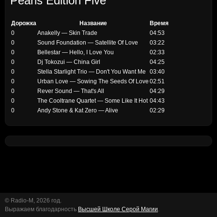
Pearls Edition Five
Дорожка
Название
Время
0
Anakelly — Skin Trade
04:53
0
Sound Foundation — Satellite Of Love
03:22
0
Bellestar — Hello, I Love You
02:33
0
Dj Tokozui — China Girl
04:25
0
Stella Starlight Trio — Don't You Want Me
03:40
0
Urban Love — Sowing The Seeds Of Love
02:51
0
Rever Sound — That's All
04:29
0
The Cooltrane Quartet — Some Like It Hot
04:43
0
Andy Stone & Kat Zero — Alive
02:29
© Radio-M, 2026 год.
Выражаем благодарность
Высшей Школе Серой Магии
.