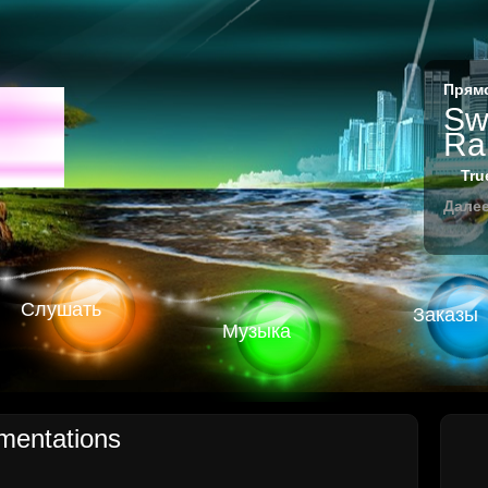
Прямо
M
Swe
Rai
Tru
Далее
Слушать
Заказы
Музыка
mentations