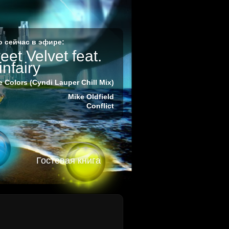
 сейчас в эфире:
et Velvet feat.
nfairy
e Colors (Cyndi Lauper Chill Mix)
:
Mike Oldfield
Conflict
Гостевая книга