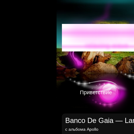
Radio-
relaxing wave
Приветствие
Banco De Gaia — La
с альбома
Apollo