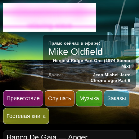
Radio-M
relaxing wave
Прямо сейчас в эфире:
Mike Oldfield
Hergest Ridge Part One (1974 Stereo
Mix)
Далее:
Jean Michel Jarre
Chronologie Part 6
Приветствие
Слушать
Музыка
Заказы
Гостевая книга
Banco De Gaia — Anger