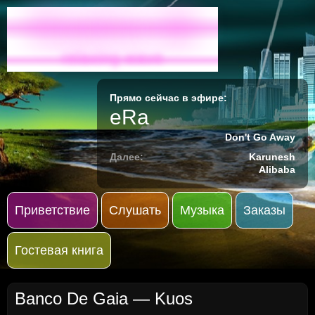
Radio-M
relaxing wave
Прямо сейчас в эфире:
eRa
Don't Go Away
Далее:
Karunesh
Alibaba
Приветствие
Слушать
Музыка
Заказы
Гостевая книга
Banco De Gaia — Kuos