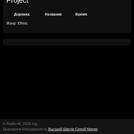
Project
Дорожка
Название
Время
Жанр: Ethnic
© Radio-M, 2026 год.
Выражаем благодарность
Высшей Школе Серой Магии
.