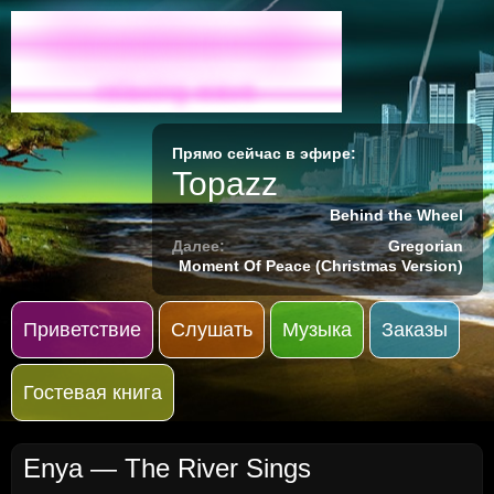
Radio-M
relaxing wave
Прямо сейчас в эфире:
Topazz
Behind the Wheel
Далее:
Gregorian
Moment Of Peace (Christmas Version)
Приветствие
Слушать
Музыка
Заказы
Гостевая книга
Enya — The River Sings