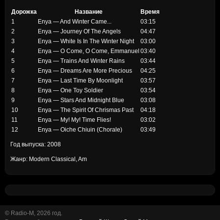
Дорожка
Название
Время
1
Enya — And Winter Came...
03:15
2
Enya — Journey Of The Angels
04:47
3
Enya — White Is In The Winter Night
03:00
4
Enya — O Come, O Come, Emmanuel
03:40
5
Enya — Trains And Winter Rains
03:44
6
Enya — Dreams Are More Precious
04:25
7
Enya — Last Time By Moonlight
03:57
8
Enya — One Toy Soldier
03:54
9
Enya — Stars And Midnight Blue
03:08
10
Enya — The Spirit Of Chrismas Past
04:18
11
Enya — My! My! Time Flies!
03:02
12
Enya — Oiche Chiuin (Chorale)
03:49
Год выпуска: 2008
Жанр: Modern Classical, Am
© Radio-M, 2026 год.