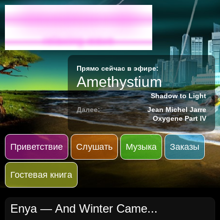
Radio-M
relaxing wave
Прямо сейчас в эфире:
Amethystium
Shadow to Light
Далее:
Jean Michel Jarre
Oxygene Part IV
Приветствие
Слушать
Музыка
Заказы
Гостевая книга
Enya
— And Winter Came...