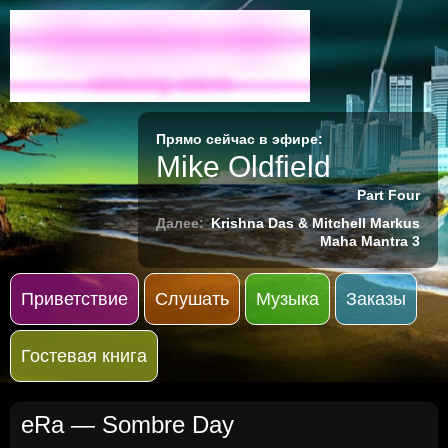
Radio-M
relaxing wave
Прямо сейчас в эфире:
Mike Oldfield
Part Four
Далее:
Krishna Das & Mitchell Markus
Maha Mantra 3
Приветствие
Слушать
Музыка
Заказы
Гостевая книга
eRa — Sombre Day