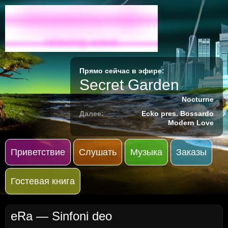
Radio-M
relaxing wave
Прямо сейчас в эфире:
Secret Garden
Nocturne
Далее:
Ecko pres. Bossardo
Modern Love
Приветствие
Слушать
Музыка
Заказы
Гостевая книга
eRa — Sinfoni deo