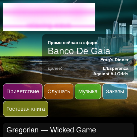
Radio-M
relaxing wave
Прямо сейчас в эфире:
Banco De Gaia
Frog's Dinner
Далее:
L'Esperanza
Against All Odds
Приветствие
Слушать
Музыка
Заказы
Гостевая книга
Gregorian — Wicked Game