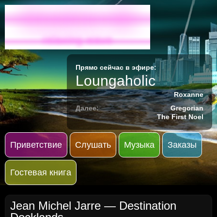
Radio-M
relaxing wave
Прямо сейчас в эфире:
Loungaholic
Roxanne
Далее:
Gregorian
The First Noel
Приветствие
Слушать
Музыка
Заказы
Гостевая книга
Jean Michel Jarre
— Destination