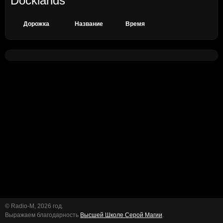
Docklands
Дорожка
Название
Время
© Radio-M, 2026 год.
Выражаем благодарность
Высшей Школе Серой Магии
.