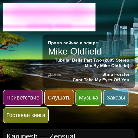
Radio-M
relaxing wave
Прямо сейчас в эфире:
Mike Oldfield
Tubular Bells Part Two (2009 Stereo
Mix By Mike Oldfield)
Далее:
Stina Forster
Cant Take My Eyes Off You
Приветствие
Слушать
Музыка
Заказы
Гостевая книга
Karunesh — Zensual