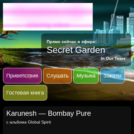
Radio-M
relaxing wave
Прямо сейчас в эфире:
Secret Garden
In Our Tears
Приветствие
Слушать
Музыка
Заказы
Гостевая книга
Karunesh — Bombay Pure
с альбома
Global Spirit