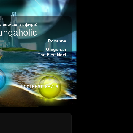
 сейчас в эфире:
ungaholic
Roxanne
:
Gregorian
The First Noel
Гостевая книга