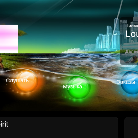
Прямо
M
Lo
Далее
Слушать
Заказы
Музыка
rit