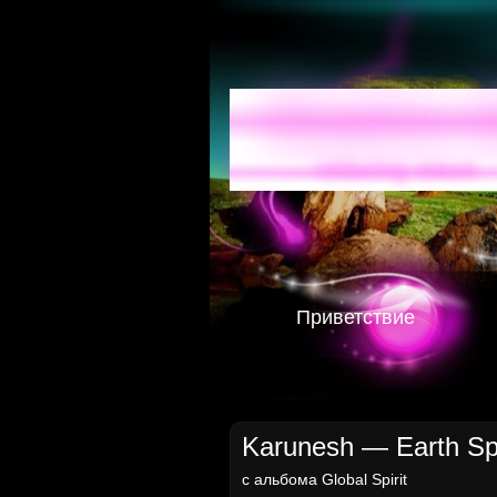
Radio-
relaxing wave
Приветствие
Karunesh — Earth Spi
с альбома
Global Spirit