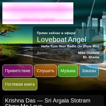
Radio-M
relaxing wave
Прямо сейчас в эфире:
Loveboat Angel
Hello Turn Your Radio On (Pure Mix)
Далее:
Mike Oldfield
Mr. Shame
Приветствие
Слушать
Музыка
Заказы
Гостевая книга
Krishna Das — Sri Argala Stotram