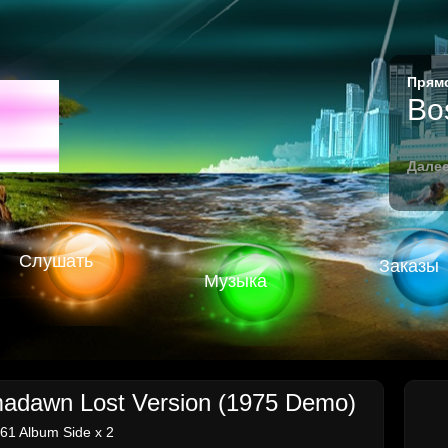
Прямо
M
Bo
Далее
Слушать
Заказы
Музыка
adawn Lost Version (1975 Demo)
1 Album Side x 2