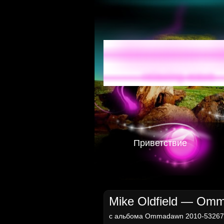
Radio-
relaxing wave
Приветствие
Mike Oldfield — Omm
с альбома
Ommadawn 2010-532676