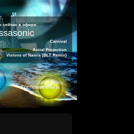
 сейчас в эфире:
ssasonic
Carnival
:
Astral Projection
Visions of Nasca (BLT Remix)
Гостевая книга