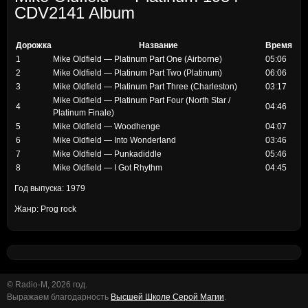
CDV2141 Album
Дорожка
Название
Время
1
Mike Oldfield — Platinum Part One (Airborne)
05:06
2
Mike Oldfield — Platinum Part Two (Platinum)
06:06
3
Mike Oldfield — Platinum Part Three (Charleston)
03:17
Mike Oldfield — Platinum Part Four (North Star /
4
04:46
Platinum Finale)
5
Mike Oldfield — Woodhenge
04:07
6
Mike Oldfield — Into Wonderland
03:46
7
Mike Oldfield — Punkadiddle
05:46
8
Mike Oldfield — I Got Rhythm
04:45
Год выпуска: 1979
Жанр: Prog rock
© Radio-M, 2026 год.
Выражаем благодарность
Высшей Школе Серой Магии
.