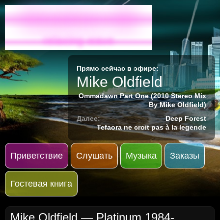
Radio-M
relaxing wave
Прямо сейчас в эфире:
Mike Oldfield
Ommadawn Part One (2010 Stereo Mix
By Mike Oldfield)
Далее:
Deep Forest
Tefaora ne croit pas à la legende
Приветствие
Слушать
Музыка
Заказы
Гостевая книга
Mike Oldfield
— Platinum 1984-