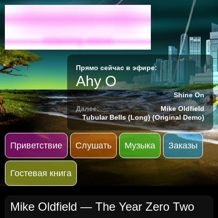
Radio-M
relaxing wave
Прямо сейчас в эфире:
Ahy O
Shine On
Далее:
Mike Oldfield
Tubular Bells (Long) (Original Demo)
Приветствие
Слушать
Музыка
Заказы
Гостевая книга
Mike Oldfield — The Year Zero Two