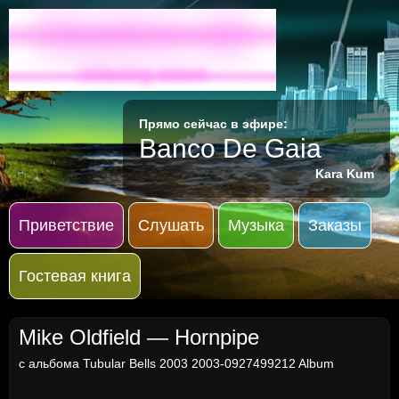
Radio-M
relaxing wave
Прямо сейчас в эфире:
Banco De Gaia
Kara Kum
Приветствие
Слушать
Музыка
Заказы
Гостевая книга
Mike Oldfield — Hornpipe
с альбома
Tubular Bells 2003 2003-0927499212 Album