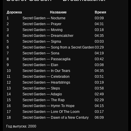
Дорожка
Название
Время
1
Secret Garden — Nocturne
03:09
2
Secret Garden — Prayer
04:31
3
Secret Garden — Moving
03:18
4
Secret Garden — Dreamcatcher
04:35
5
Secret Garden — Sigma
03:03
6
Secret Garden — Song from a Secret Garden
03:29
7
Secret Garden — Sona
04:19
8
Secret Garden — Passacaglia
03:42
9
Secret Garden — Elan
03:08
10
Secret Garden — In Our Tears
04:35
11
Secret Garden — Celebration
03:51
12
Secret Garden — Heartstrings
03:19
13
Secret Garden — Steps
03:58
14
Secret Garden — Adagio
02:49
15
Secret Garden — The Rap
02:29
16
Secret Garden — Hymn To Hope
04:15
17
Secret Garden — Lore Of The Loom
03:17
18
Secret Garden — Dawn of a New Century
06:09
Год выпуска: 2000