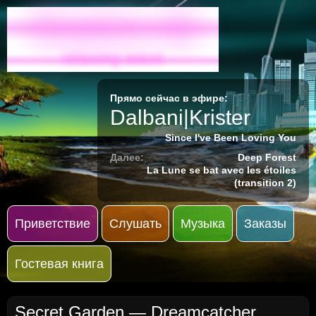
Radio-M
relaxing wave
Прямо сейчас в эфире:
Dalbani|Krister
Since I've Been Loving You
Далее:
Deep Forest
La Lune se bat avec les étoiles
(transition 2)
Приветствие
Слушать
Музыка
Заказы
Гостевая книга
Secret Garden
— Dreamcatcher