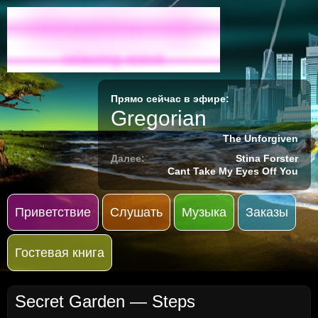
Radio-M
relaxing wave
Прямо сейчас в эфире:
Gregorian
The Unforgiven
Далее:
Stina Forster
Cant Take My Eyes Off You
Приветствие
Слушать
Музыка
Заказы
Гостевая книга
Secret Garden — Steps