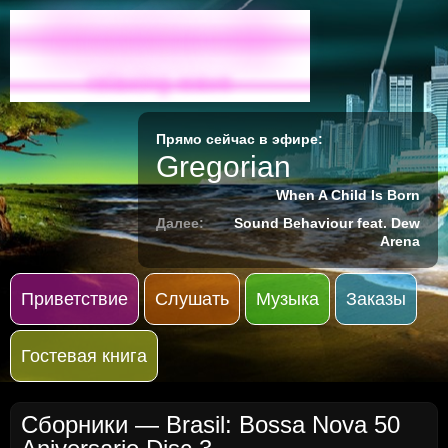
Radio-M
relaxing wave
Прямо сейчас в эфире:
Gregorian
When A Child Is Born
Далее:
Sound Behaviour feat. Dew
Arena
Приветствие
Слушать
Музыка
Заказы
Гостевая книга
Сборники
— Brasil: Bossa Nova 50