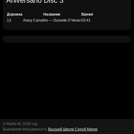
Aniversario Disc 3
Дорожка
Название
Время
13
Aracy Carvalho — Durante O Verao
03:41
© Radio-M, 2026 год.
Выражаем благодарность
Высшей Школе Серой Магии
.